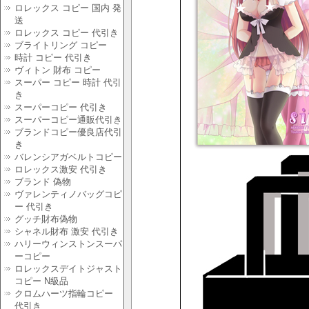
ロレックス コピー 国内 発
送
ロレックス コピー 代引き
ブライトリング コピー
時計 コピー 代引き
ヴィトン 財布 コピー
スーパー コピー 時計 代引
き
スーパーコピー 代引き
スーパーコピー通販代引き
ブランドコピー優良店代引
き
バレンシアガベルトコピー
ロレックス激安 代引き
ブランド 偽物
ヴァレンティノバッグコピ
ー 代引き
グッチ財布偽物
シャネル財布 激安 代引き
ハリーウィンストンスーパ
ーコピー
ロレックスデイトジャスト
コピー N級品
クロムハーツ指輪コピー
代引き