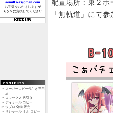
配置場所：東２ホ
aomi037a★gmail.com
お手数をおかけしますが
★を＠に変換してください
「無軌道」にて参
CONTENTS
スーパーコピー代引き専門
店
ロレックス 代引き
ディオール コピー
ウブロ 偽物 販売
リシャール ミル コピー