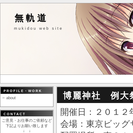
無軌道
mukidou web site
PROFILE・WORK
博麗神社 例大
about
開催日：２０１２
CONTACT
ご意見・お仕事のご依頼など
会場：東京ビッグ
下記よりお願い致します
↓ ↓