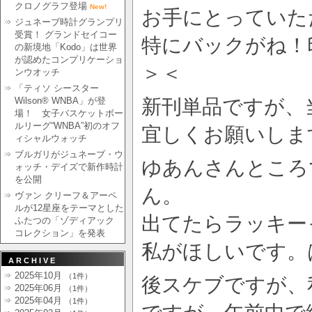
クロノグラフ登場
New!
お手にとっていた
ジュネーブ時計グランプリ
受賞！ グランドセイコー
特にバックがね！
の新境地「Kodo」は世界
が認めたコンプリケーショ
＞＜
ンウオッチ
「ティソ シースター
Wilson® WNBA」が登
新刊単品ですが、
場！ 女子バスケットボー
ルリーグ“WNBA”初のオフ
宜しくお願いしま
ィシャルウォッチ
ブルガリがジュネーブ・ウ
ゆあんさんところ
ォッチ・デイズで新作時計
を公開
ん。
ヴァン クリーフ＆アーペ
ルが12星座をテーマとした
出てたらラッキー
ふたつの「ゾディアック
コレクション」を発表
私がほしいです。
ARCHIVE
2025年10月
（1件）
後スケブですが、
2025年06月
（1件）
2025年04月
（1件）