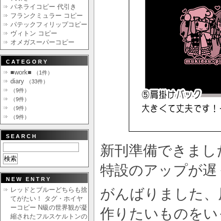
パネライコピー 代引き
フランクミュラー コピー
パテックフィリップコピー
ヴィトン コピー
オメガスーパーコピー
CATEGORY
■work■
（1件）
diary
（33件）
（9件）
（9件）
（9件）
（9件）
SEARCH
新刊準備できまし
特設のアップが遅
NEW ENTRY
レッドとブルーどちらも捨
がんばりました、原
てがたい！ タグ・ホイヤ
ーコピー N級の世界観が凝
作りたいものをい
縮されたフルスケルトンの