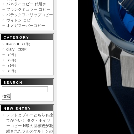
パネライコピー 代引き
フランクミュラー コピー
パテックフィリップコピー
ヴィトン コピー
オメガスーパーコピー
CATEGORY
■work■
（1件）
diary
（33件）
（9件）
（9件）
（9件）
（9件）
SEARCH
NEW ENTRY
レッドとブルーどちらも捨
てがたい！ タグ・ホイヤ
ーコピー N級の世界観が凝
縮されたフルスケルトンの