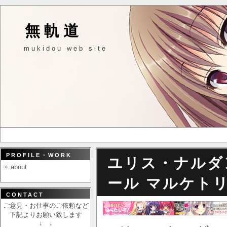
無軌道
mukidou web site
PROFILE・WORK
ユリス・ナルダ
about
ール マルケト
CONTACT
ご意見・お仕事のご依頼など
下記よりお願い致します
↓ ↓