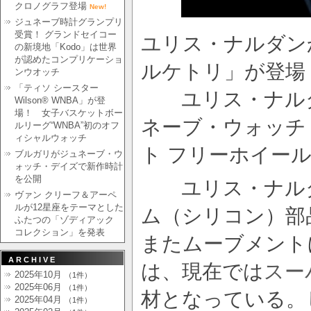
クロノグラフ登場
New!
ジュネーブ時計グランプリ
受賞！ グランドセイコー
ユリス・ナルダン
の新境地「Kodo」は世界
が認めたコンプリケーショ
ルケトリ」が登場
ンウオッチ
「ティソ シースター
ユリス・ナルダン
Wilson® WNBA」が登
場！ 女子バスケットボー
ネーブ・ウォッチ
ルリーグ“WNBA”初のオフ
ィシャルウォッチ
ト フリーホイー
ブルガリがジュネーブ・ウ
ォッチ・デイズで新作時計
を公開
ユリス・ナルダ
ヴァン クリーフ＆アーペ
ルが12星座をテーマとした
ム（シリコン）部
ふたつの「ゾディアック
コレクション」を発表
またムーブメント
ARCHIVE
は、現在では
スー
2025年10月
（1件）
2025年06月
（1件）
材となっている。
2025年04月
（1件）