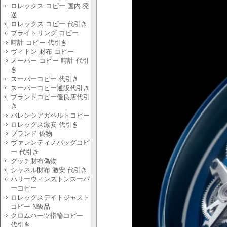
ロレックス コピー 国内 発
送
ロレックス コピー 代引き
ブライトリング コピー
時計 コピー 代引き
ヴィトン 財布 コピー
スーパー コピー 時計 代引
き
スーパーコピー 代引き
スーパーコピー通販代引き
ブランドコピー優良店代引
き
バレンシアガベルトコピー
ロレックス激安 代引き
ブランド 偽物
ヴァレンティノバッグコピ
ー 代引き
グッチ財布偽物
シャネル財布 激安 代引き
ハリーウィンストンスーパ
ーコピー
ロレックスデイトジャスト
コピー N級品
クロムハーツ指輪コピー
代引き