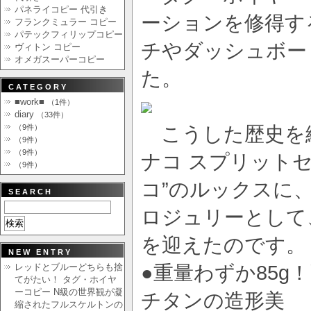
パネライコピー 代引き
ーションを修得す
フランクミュラー コピー
パテックフィリップコピー
チやダッシュボー
ヴィトン コピー
オメガスーパーコピー
た。
CATEGORY
■work■
（1件）
diary
（33件）
（9件）
こうした歴史を
（9件）
（9件）
ナコ スプリット
（9件）
コ”のルックスに
SEARCH
ロジュリーとして
を迎えたのです。
NEW ENTRY
レッドとブルーどちらも捨
●重量わずか85
てがたい！ タグ・ホイヤ
ーコピー N級の世界観が凝
チタンの造形美
縮されたフルスケルトンの