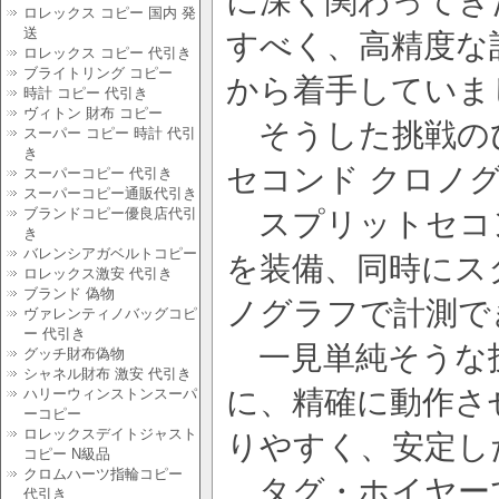
に深く関わってき
ロレックス コピー 国内 発
送
すべく、高精度な
ロレックス コピー 代引き
ブライトリング コピー
から着手していま
時計 コピー 代引き
ヴィトン 財布 コピー
そうした挑戦の
スーパー コピー 時計 代引
き
セコンド クロノ
スーパーコピー 代引き
スーパーコピー通販代引き
ブランドコピー優良店代引
スプリットセコン
き
バレンシアガベルトコピー
を装備、同時にス
ロレックス激安 代引き
ブランド 偽物
ノグラフで計測で
ヴァレンティノバッグコピ
ー 代引き
一見単純そうな技
グッチ財布偽物
シャネル財布 激安 代引き
に、精確に動作さ
ハリーウィンストンスーパ
ーコピー
ロレックスデイトジャスト
りやすく、安定し
コピー N級品
クロムハーツ指輪コピー
タグ・ホイヤーで
代引き