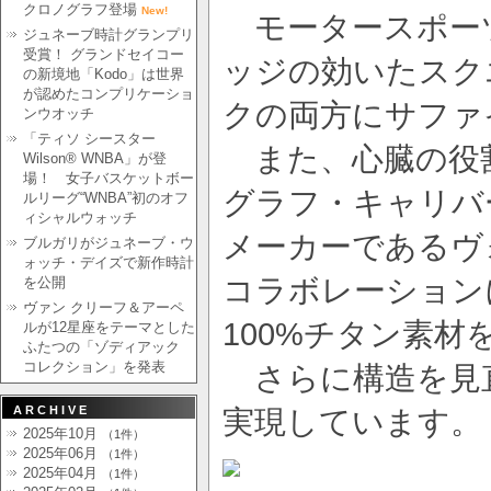
クロノグラフ登場
New!
モータースポー
ジュネーブ時計グランプリ
受賞！ グランドセイコー
ッジの効いたスク
の新境地「Kodo」は世界
が認めたコンプリケーショ
クの両方にサファ
ンウオッチ
「ティソ シースター
また、心臓の役
Wilson® WNBA」が登
場！ 女子バスケットボー
グラフ・キャリバー
ルリーグ“WNBA”初のオフ
ィシャルウォッチ
メーカーであるヴ
ブルガリがジュネーブ・ウ
ォッチ・デイズで新作時計
コラボレーション
を公開
ヴァン クリーフ＆アーペ
100%チタン素材
ルが12星座をテーマとした
ふたつの「ゾディアック
コレクション」を発表
さらに構造を見直
ARCHIVE
実現しています。
2025年10月
（1件）
2025年06月
（1件）
2025年04月
（1件）