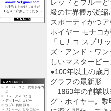
レッドとブルーど
aomi037a★gmail.com
お手数をおかけしますが
級の世界観が凝縮
★を＠に変換してください
スポーティかつア
ホイヤー モナコ
「モナコ スプリ
ズ・アンド・ワン
しいマスターピー
●100年以上の
グラフの最新形
CONTENTS
スーパーコピー代引き専門
1860年の創業
店
ロレックス 代引き
グ・ホイヤー。黎
ディオール コピー
ウブロ 偽物 販売
リシャール ミル コピー