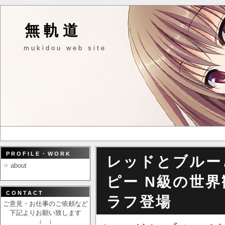
無軌道
mukidou web site
PROFILE・WORK
レッドとブルー
about
ピー N級の世
CONTACT
ラフ登場
ご意見・お仕事のご依頼など
下記よりお願い致します
↓ ↓